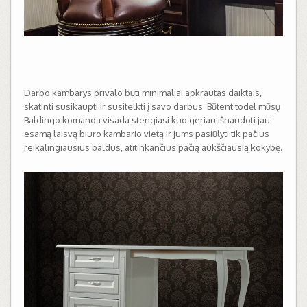
Darbo kambarys privalo būti minimaliai apkrautas daiktais,
skatinti susikaupti ir susitelkti į savo darbus. Būtent todėl mūsų
Baldingo komanda visada stengiasi kuo geriau išnaudoti jau
esamą laisvą biuro kambario vietą ir jums pasiūlyti tik pačius
reikalingiausius baldus, atitinkančius pačią aukščiausią kokybę.