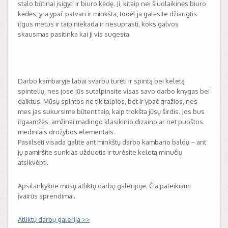
stalo būtinai įsigyti ir biuro kėdę. Ji, kitaip nei šiuolaikinės biuro
kėdės, yra ypač patvari ir minkšta, todėl ja galėsite džiaugtis
ilgus metus ir taip niekada ir nesuprasti, koks galvos
skausmas pasitinka kai ji vis sugesta.
Darbo kambaryje labai svarbu turėti ir spintą bei keletą
spintelių, nes jose jūs sutalpinsite visas savo darbo knygas bei
daiktus. Mūsų spintos ne tik talpios, bet ir ypač gražios, nes
mes jas sukursime būtent taip, kaip trokšta jūsų širdis. Jos bus
ilgaamžės, amžinai madingo klasikinio dizaino ar net puoštos
mediniais drožybos elementais.
Pasiilsėti visada galite ant minkštų darbo kambario baldų – ant
jų pamiršite sunkias užduotis ir turėsite keletą minučių
atsikvėpti.
Apsilankykite mūsų atliktų darbų galerijoje. Čia pateikiami
įvairūs sprendimai.
Atliktų darbų galerija >>