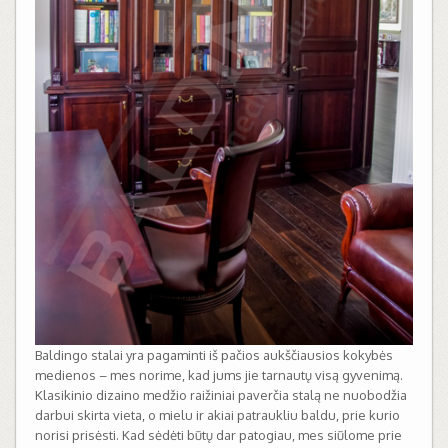
Baldingo stalai yra pagaminti iš pačios aukščiausios kokybės
medienos – mes norime, kad jums jie tarnautų visą gyvenimą.
Klasikinio dizaino medžio raižiniai paverčia stalą ne nuobodžia
darbui skirta vieta, o mielu ir akiai patraukliu baldu, prie kurio
norisi prisėsti. Kad sėdėti būtų dar patogiau, mes siūlome prie