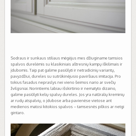
Sodraus ir sunkaus stiliaus mėgėjus mes džiuginame tamsios
spalvos durelėmis su klasikiniais aštresnių kampų iškilimais ir
įdubomis. Taip pat galime pasiūlyti ir netradicinių variantų,
pavyzdžiui, dureles su sutrūkinėjusio paviršiaus imitacija. Pro
tokius fasadus nepraslys nei vieno šeimos nario ar svečių
žvilgsniai. Norintiems labiau išskirtinio ir nematyto dizaino,
galime pasiūlyti kelių spalvų dureles. Jos yra natūralių kreminių
ar rudų atspalvių, o įdubose arba pavienėse vietose ant
medienos matosi kitokios spalvos – tamsesnės pilkos ar netgi
gintaro.