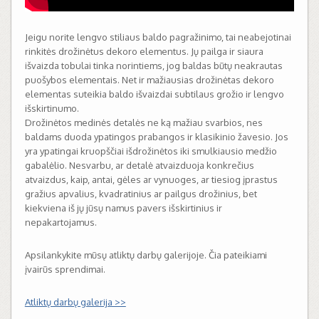
Jeigu norite lengvo stiliaus baldo pagražinimo, tai neabejotinai
rinkitės drožinėtus dekoro elementus. Jų pailga ir siaura
išvaizda tobulai tinka norintiems, jog baldas būtų neakrautas
puošybos elementais. Net ir mažiausias drožinėtas dekoro
elementas suteikia baldo išvaizdai subtilaus grožio ir lengvo
išskirtinumo.
Drožinėtos medinės detalės ne ką mažiau svarbios, nes
baldams duoda ypatingos prabangos ir klasikinio žavesio. Jos
yra ypatingai kruopščiai išdrožinėtos iki smulkiausio medžio
gabalėlio. Nesvarbu, ar detalė atvaizduoja konkrečius
atvaizdus, kaip, antai, gėles ar vynuoges, ar tiesiog įprastus
gražius apvalius, kvadratinius ar pailgus drožinius, bet
kiekviena iš jų jūsų namus pavers išskirtinius ir
nepakartojamus.
Apsilankykite mūsų atliktų darbų galerijoje. Čia pateikiami
įvairūs sprendimai.
Atliktų darbų galerija >>