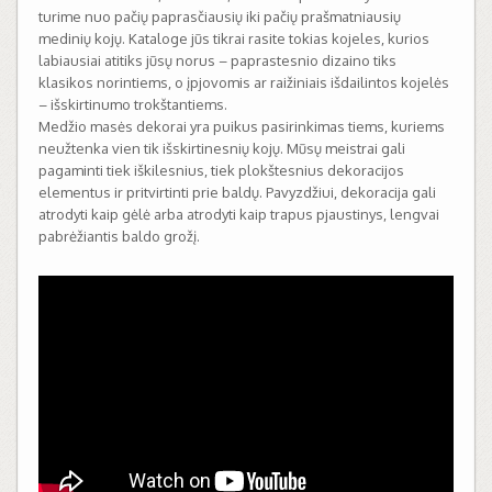
turime nuo pačių paprasčiausių iki pačių prašmatniausių
medinių kojų. Kataloge jūs tikrai rasite tokias kojeles, kurios
labiausiai atitiks jūsų norus – paprastesnio dizaino tiks
klasikos norintiems, o įpjovomis ar raižiniais išdailintos kojelės
– išskirtinumo trokštantiems.
Medžio masės dekorai yra puikus pasirinkimas tiems, kuriems
neužtenka vien tik išskirtinesnių kojų. Mūsų meistrai gali
pagaminti tiek iškilesnius, tiek plokštesnius dekoracijos
elementus ir pritvirtinti prie baldų. Pavyzdžiui, dekoracija gali
atrodyti kaip gėlė arba atrodyti kaip trapus pjaustinys, lengvai
pabrėžiantis baldo grožį.