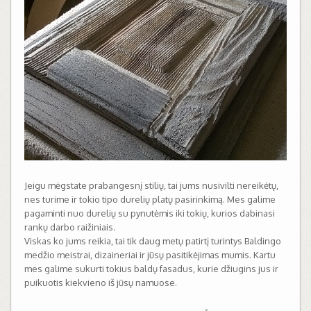
Jeigu mėgstate prabangesnį stilių, tai jums nusivilti nereikėtų,
nes turime ir tokio tipo durelių platų pasirinkimą. Mes galime
pagaminti nuo durelių su pynutėmis iki tokių, kurios dabinasi
rankų darbo raižiniais.
Viskas ko jums reikia, tai tik daug metų patirtį turintys Baldingo
medžio meistrai, dizaineriai ir jūsų pasitikėjimas mumis. Kartu
mes galime sukurti tokius baldų fasadus, kurie džiugins jus ir
puikuotis kiekvieno iš jūsų namuose.