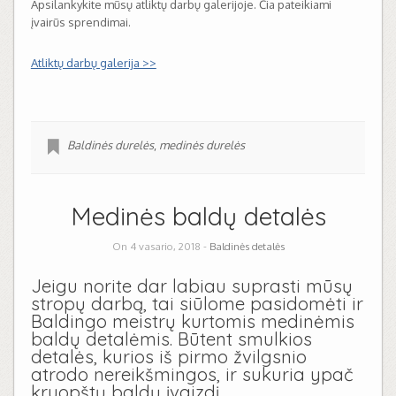
Apsilankykite mūsų atliktų darbų galerijoje. Čia pateikiami
įvairūs sprendimai.
Atliktų darbų galerija >>
Baldinės durelės
,
medinės durelės
Medinės baldų detalės
On 4 vasario, 2018 -
Baldinės detalės
Jeigu norite dar labiau suprasti mūsų
stropų darbą, tai siūlome pasidomėti ir
Baldingo meistrų kurtomis medinėmis
baldų detalėmis. Būtent smulkios
detalės, kurios iš pirmo žvilgsnio
atrodo nereikšmingos, ir sukuria ypač
kruopštų baldų įvaizdį.