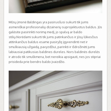
Mūsų įmonė Baldingas yra pasiruošusi sukurti tik jums
asmeniškai profesionalių dizainerių suprojektuotus baldus. Jūs
galėsite pasirinkti norimą medį, jo spalvą ar baldo
stilių.Norėdami sukurti tik jums patinkančius ir jūsų lūkesčius
atitinkančius baldus esame pasiryžę įgyvendinti net ir
smulkiausią užgaidą, pavyzdžiui, parinkti ir išdrožinėti jums
labiausiai patikusias baldines dureles. Nors baldinės durelės
ir atrodo tik smulkmena, bet nereikia apsigauti, nes jos stipriai
prisideda prie bendro baldo įvaizdžio.